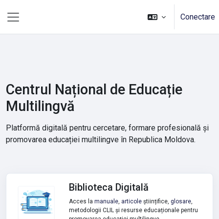
Sari la conţinutul principal
Conectare
Panou lateral
Centrul Național de Educație
Multilingvă
Platformă digitală pentru cercetare, formare profesională și
promovarea educației multilingve în Republica Moldova.
Biblioteca Digitală
Acces la
manuale
,
articole
științifice,
glosare
,
metodologii CLIL și resurse educaționale pentru