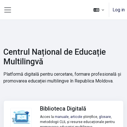
Skip to main content
Log in
Side panel
Centrul Național de Educație
Multilingvă
Platformă digitală pentru cercetare, formare profesională și
promovarea educației multilingve în Republica Moldova.
Biblioteca Digitală
Acces la
manuale
,
articole
științifice,
glosare
,
metodologii CLIL și resurse educaționale pentru