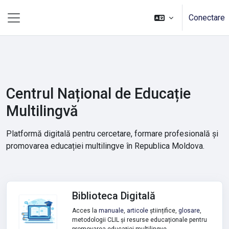
Sari la conţinutul principal
Conectare
Panou lateral
Centrul Național de Educație
Multilingvă
Platformă digitală pentru cercetare, formare profesională și
promovarea educației multilingve în Republica Moldova.
Biblioteca Digitală
Acces la
manuale
,
articole
științifice,
glosare
,
metodologii CLIL și resurse educaționale pentru