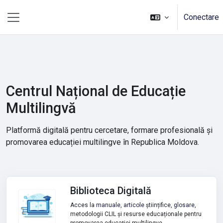
Sari la conţinutul principal
Conectare
Panou lateral
Centrul Național de Educație
Multilingvă
Platformă digitală pentru cercetare, formare profesională și
promovarea educației multilingve în Republica Moldova.
Biblioteca Digitală
Acces la
manuale
,
articole
științifice,
glosare
,
metodologii CLIL și resurse educaționale pentru