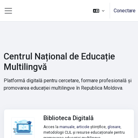
Sari la conţinutul principal
Conectare
Panou lateral
Centrul Național de Educație
Multilingvă
Platformă digitală pentru cercetare, formare profesională și
promovarea educației multilingve în Republica Moldova.
Biblioteca Digitală
Acces la
manuale
,
articole
științifice,
glosare
,
metodologii CLIL și resurse educaționale pentru