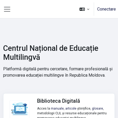
Sari la conţinutul principal
Conectare
Panou lateral
Centrul Național de Educație
Multilingvă
Platformă digitală pentru cercetare, formare profesională și
promovarea educației multilingve în Republica Moldova.
Biblioteca Digitală
Acces la
manuale
,
articole
științifice,
glosare
,
metodologii CLIL și resurse educaționale pentru